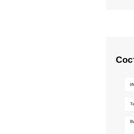
Сос
И
Т
В