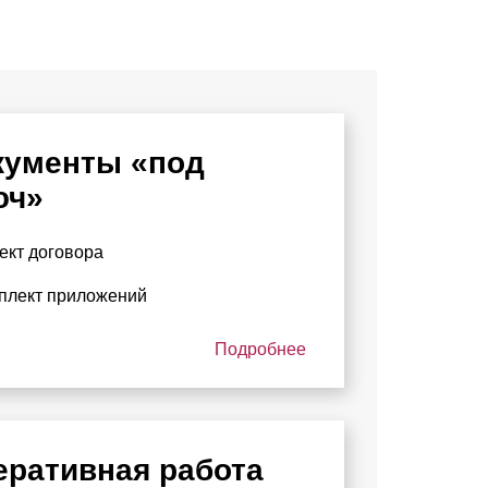
кументы «под
юч»
ект договора
плект приложений
Подробнее
еративная работа