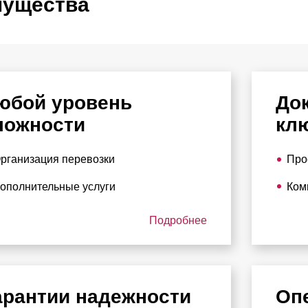
ущества
юбой уровень
До
ложности
кл
рганизация перевозки
Про
ополнительные услуги
Ком
Подробнее
арантии надежности
Оп