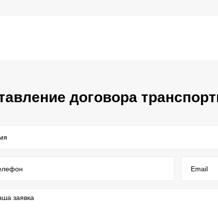
тавление договора транспорт
мя
елефон
Email
аша заявка