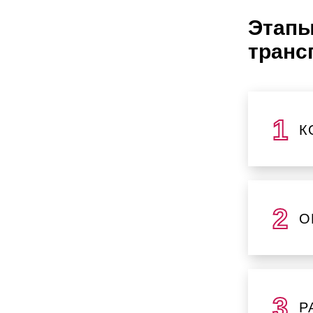
Этапы
транс
К
О
Р