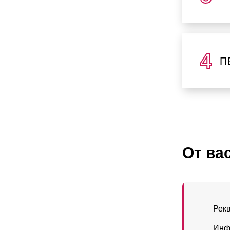
П
От ва
Рек
Инф