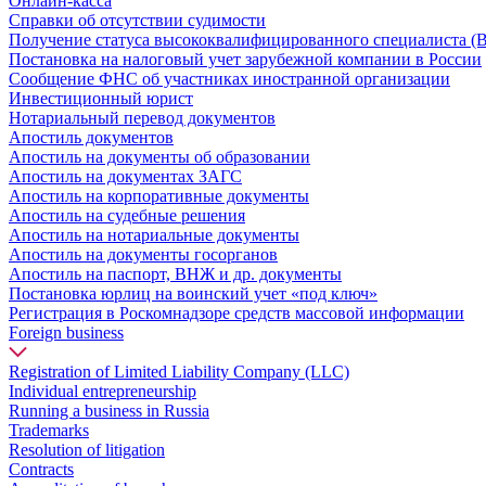
Онлайн-касса
Справки об отсутствии судимости
Получение статуса высококвалифицированного специалиста (
Постановка на налоговый учет зарубежной компании в России
Сообщение ФНС об участниках иностранной организации
Инвестиционный юрист
Нотариальный перевод документов
Апостиль документов
Апостиль на документы об образовании
Апостиль на документах ЗАГС
Апостиль на корпоративные документы
Апостиль на судебные решения
Апостиль на нотариальные документы
Апостиль на документы госорганов
Апостиль на паспорт, ВНЖ и др. документы
Постановка юрлиц на воинский учет «под ключ»
Регистрация в Роскомнадзоре средств массовой информации
Foreign business
Registration of Limited Liability Company (LLC)
Individual entrepreneurship
Running a business in Russia
Trademarks
Resolution of litigation
Contracts