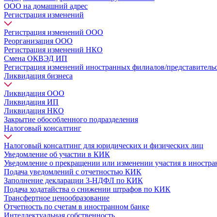
ООО на домашний адрес
Регистрация изменений
Регистрация изменений ООО
Реорганизация ООО
Регистрация изменений НКО
Смена ОКВЭД ИП
Регистрация изменений иностранных филиалов/представитель
Ликвидация бизнеса
Ликвидация ООО
Ликвидация ИП
Ликвидация НКО
Закрытие обособленного подразделения
Налоговый консалтинг
Налоговый консалтинг для юридических и физических лиц
Уведомление об участии в КИК
Уведомление о прекращении или изменении участия в иностр
Подача уведомлений с отчетностью КИК
Заполнение декларации 3-НДФЛ по КИК
Подача ходатайства о снижении штрафов по КИК
Трансфертное ценообразование
Отчетность по счетам в иностранном банке
Интеллектуальная собственность