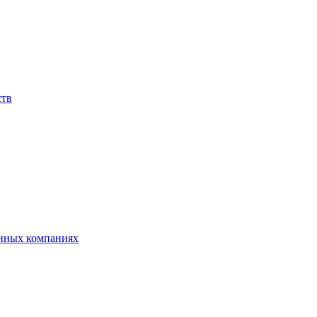
ств
анных компаниях