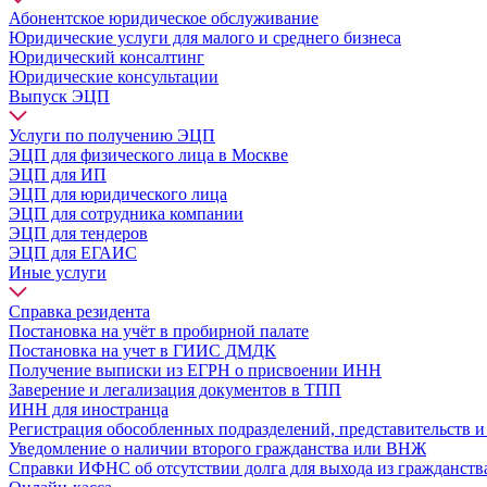
Абонентское юридическое обслуживание
Юридические услуги для малого и среднего бизнеса
Юридический консалтинг
Юридические консультации
Выпуск ЭЦП
Услуги по получению ЭЦП
ЭЦП для физического лица в Москве
ЭЦП для ИП
ЭЦП для юридического лица
ЭЦП для сотрудника компании
ЭЦП для тендеров
ЭЦП для ЕГАИС
Иные услуги
Справка резидента
Постановка на учёт в пробирной палате
Постановка на учет в ГИИС ДМДК
Получение выписки из ЕГРН о присвоении ИНН
Заверение и легализация документов в ТПП
ИНН для иностранца
Регистрация обособленных подразделений, представительств 
Уведомление о наличии второго гражданства или ВНЖ
Справки ИФНС об отсутствии долга для выхода из гражданств