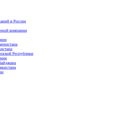
паний в России
анной компании
ании
менистана
кистана
изской Республики
ении
рбайджана
жикистана
ии