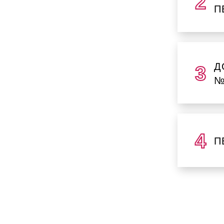
П
Д
№
П