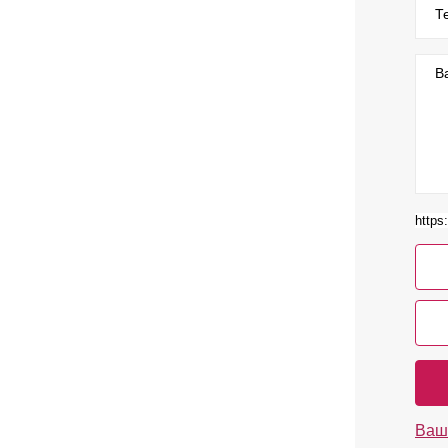
Т
В
Ваш