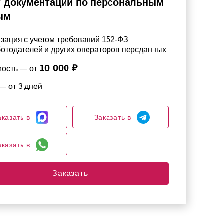
 документации по персональным
ым
зация с учетом требований 152-ФЗ
ботодателей и других операторов персданных
10 000 ₽
мость — от
— от 3 дней
аказать в
Заказать в
аказать в
Заказать