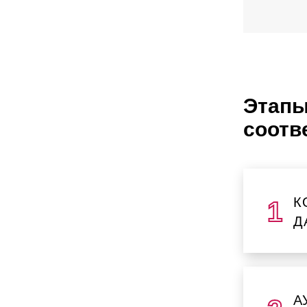
Этапы
соотв
К
Д
А