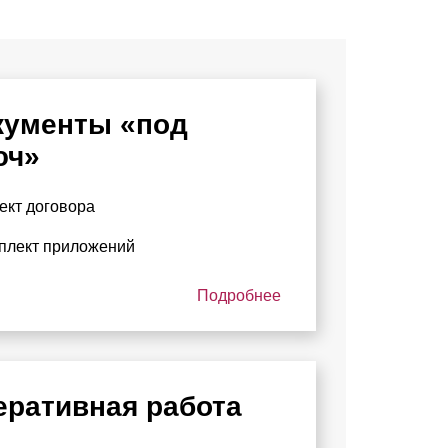
кументы «под
юч»
ект договора
плект приложений
Подробнее
еративная работа