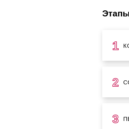
Этапы
К
С
П