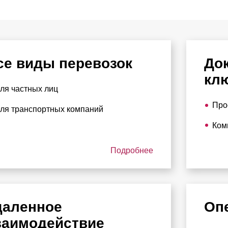
се виды перевозок
До
кл
ля частных лиц
Про
ля транспортных компаний
Ком
Подробнее
даленное
Оп
заимодействие