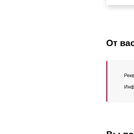
От ва
Рек
Инф