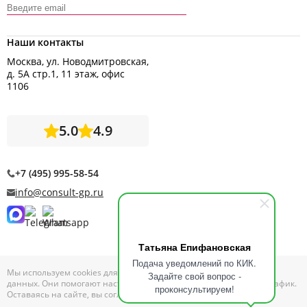
Наши контакты
Москва, ул. Новодмитровская,
д. 5А стр.1, 11 этаж, офис
1106
5.0
4.9
+7 (495) 995-58-54
info@consult-gp.ru
Татьяна Епифановская
Подача уведомлений по КИК.
Мы используем cookies для сбора обезличенных персональных
Задайте свой вопрос -
данных. Они помогают настраивать рекламу и анализировать трафик.
проконсультируем!
Оставаясь на сайте, вы соглашаетесь на сбор таких данных