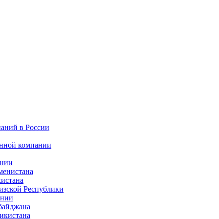
паний в России
анной компании
ании
менистана
кистана
изской Республики
ении
рбайджана
жикистана