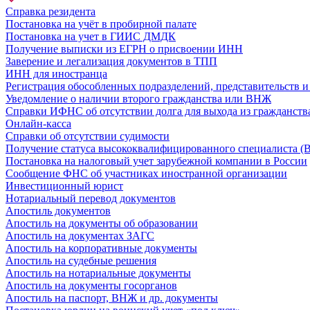
Справка резидента
Постановка на учёт в пробирной палате
Постановка на учет в ГИИС ДМДК
Получение выписки из ЕГРН о присвоении ИНН
Заверение и легализация документов в ТПП
ИНН для иностранца
Регистрация обособленных подразделений, представительств 
Уведомление о наличии второго гражданства или ВНЖ
Справки ИФНС об отсутствии долга для выхода из гражданств
Онлайн-касса
Справки об отсутствии судимости
Получение статуса высококвалифицированного специалиста (
Постановка на налоговый учет зарубежной компании в России
Сообщение ФНС об участниках иностранной организации
Инвестиционный юрист
Нотариальный перевод документов
Апостиль документов
Апостиль на документы об образовании
Апостиль на документах ЗАГС
Апостиль на корпоративные документы
Апостиль на судебные решения
Апостиль на нотариальные документы
Апостиль на документы госорганов
Апостиль на паспорт, ВНЖ и др. документы