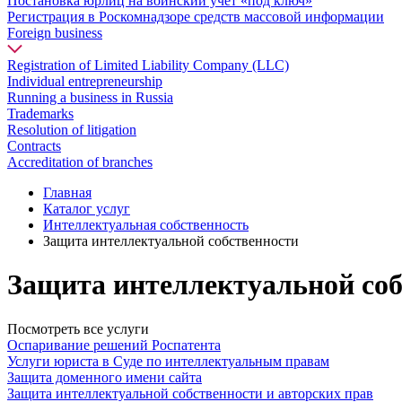
Постановка юрлиц на воинский учет «под ключ»
Регистрация в Роскомнадзоре средств массовой информации
Foreign business
Registration of Limited Liability Company (LLC)
Individual entrepreneurship
Running a business in Russia
Trademarks
Resolution of litigation
Contracts
Accreditation of branches
Главная
Каталог услуг
Интеллектуальная собственность
Защита интеллектуальной собственности
Защита интеллектуальной соб
Посмотреть все услуги
Оспаривание решений Роспатента
Услуги юриста в Суде по интеллектуальным правам
Защита доменного имени сайта
Защита интеллектуальной собственности и авторских прав