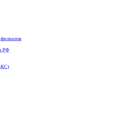
и филиалов
а РФ
ВКС)