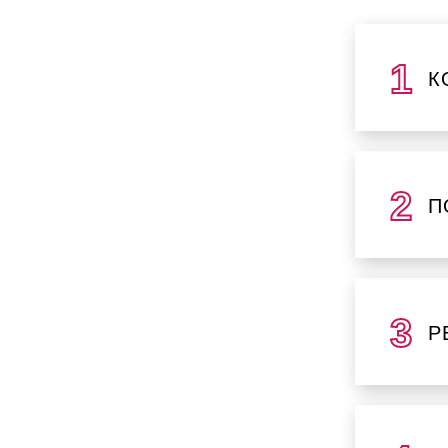
К
П
Р