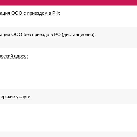
рация ООО с приездом в РФ:
рация ООО без приезда в РФ (дистанционно):
еский адрес:
ерские услуги: