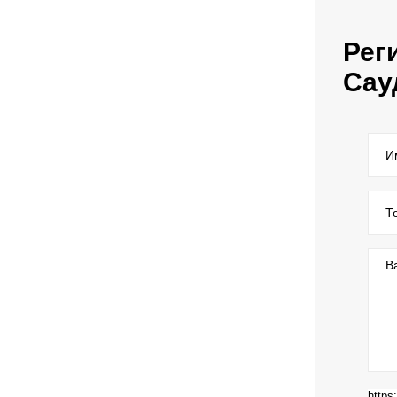
Рег
Сау
И
Т
В