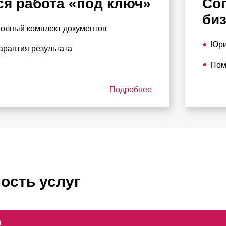
ся работа «под ключ»
Со
би
олный комплект документов
Юри
арантия результата
Пом
Подробнее
ость услуг
а