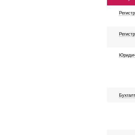
Регист
Регист
Юридич
Бухгалт