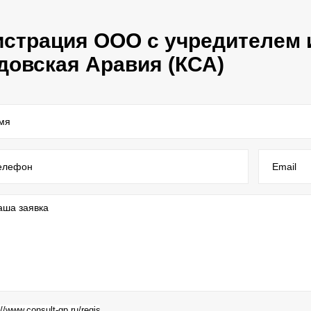
истрация ООО с учредителем 
довская Аравия (КСА)
мя
елефон
Email
аша заявка