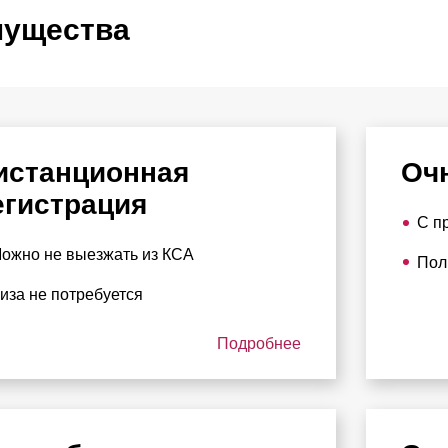
ущества
истанционная
Оч
егистрация
С п
ожно не выезжать из КСА
Пол
иза не потребуется
Подробнее