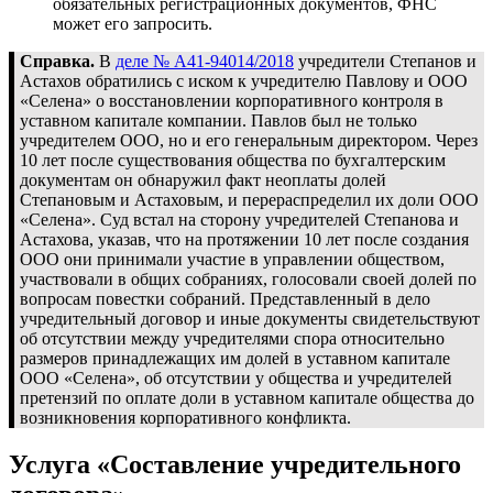
обязательных регистрационных документов, ФНС
может его запросить.
Справка.
В
деле № А41-94014/2018
учредители Степанов и
Астахов обратились с иском к учредителю Павлову и ООО
«Селена» о восстановлении корпоративного контроля в
уставном капитале компании. Павлов был не только
учредителем ООО, но и его генеральным директором. Через
10 лет после существования общества по бухгалтерским
документам он обнаружил факт неоплаты долей
Степановым и Астаховым, и перераспределил их доли ООО
«Селена». Суд встал на сторону учредителей Степанова и
Астахова, указав, что на протяжении 10 лет после создания
ООО они принимали участие в управлении обществом,
участвовали в общих собраниях, голосовали своей долей по
вопросам повестки собраний. Представленный в дело
учредительный договор и иные документы свидетельствуют
об отсутствии между учредителями спора относительно
размеров принадлежащих им долей в уставном капитале
ООО «Селена», об отсутствии у общества и учредителей
претензий по оплате доли в уставном капитале общества до
возникновения корпоративного конфликта.
Услуга «Составление учредительного