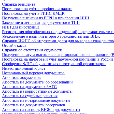
Справка резидента
Постановка на учёт в пробирной палате
Постановка на учет в ГИИС ДМДК
Получение выписки из ЕГРН о присвоении ИНН
Заверение и легализация документов в ТПП
ИНН для иностранца
Регистрация обособленных подразделений, представительств 
Уведомление о наличии второго гражданства или ВНЖ
Справки ИФНС об отсутствии долга для выхода из гражданств
Онлайн-касса
Справки об отсутствии судимости
Получение статуса высококвалифицированного специалиста (
Постановка на налоговый учет зарубежной компании в России
Сообщение ФНС об участниках иностранной организации
Инвестиционный юрист
Нотариальный перевод документов
Апостиль документов
Апостиль на документы об образовании
Апостиль на документах ЗАГС
Апостиль на корпоративные документы
Апостиль на судебные решения
Апостиль на нотариальные документы
Апостиль на документы госорганов
Апостиль на паспорт, ВНЖ и др. документы