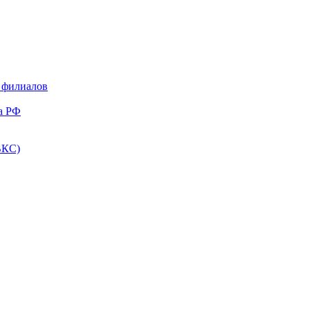
и филиалов
а РФ
ВКС)