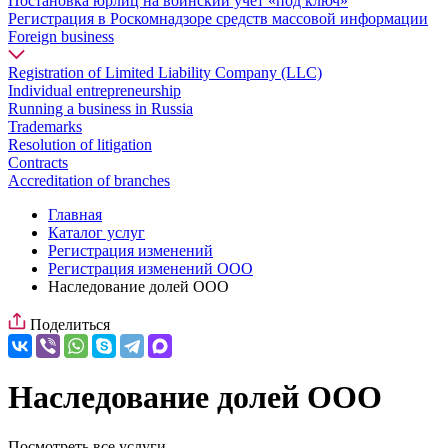
Постановка юрлиц на воинский учет «под ключ»
Регистрация в Роскомнадзоре средств массовой информации
Foreign business
Registration of Limited Liability Company (LLC)
Individual entrepreneurship
Running a business in Russia
Trademarks
Resolution of litigation
Contracts
Accreditation of branches
Главная
Каталог услуг
Регистрация изменений
Регистрация изменений ООО
Наследование долей ООО
Поделиться
Наследование долей ООО
Посмотреть все услуги