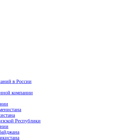
паний в России
анной компании
ании
менистана
кистана
изской Республики
ении
рбайджана
жикистана