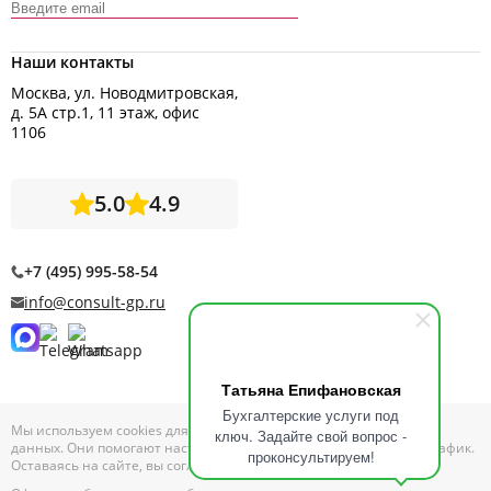
Наши контакты
Москва, ул. Новодмитровская,
д. 5А стр.1, 11 этаж, офис
1106
5.0
4.9
+7 (495) 995-58-54
info@consult-gp.ru
Татьяна Епифановская
Бухгалтерские услуги под
Мы используем cookies для сбора обезличенных персональных
ключ. Задайте свой вопрос -
данных. Они помогают настраивать рекламу и анализировать трафик.
проконсультируем!
Оставаясь на сайте, вы соглашаетесь на сбор таких данных