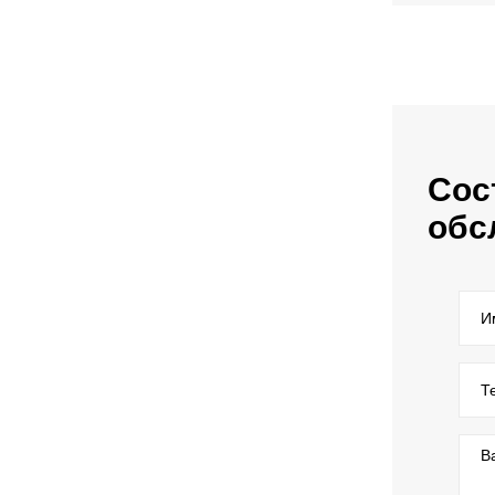
Сос
обс
И
Т
В