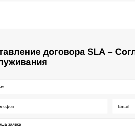
тавление договора SLA – Сог
луживания
мя
елефон
Email
аша заявка