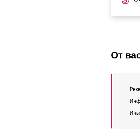
От ва
Рек
Инф
Ины