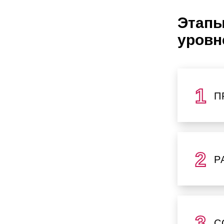
Этапы
уровн
П
Р
С