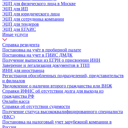
ЭЦП для физического лица в Москве
ЭЦП для ИП
ЭЦП для юридического лица
ЭЦП для сотрудника компании
ЭЦП для тендеров
ЭЦП для ЕГАИС
Иные услуги
Справка резидента
Постановка на учёт в пробирной палате
Постановка на учет в ГИИС ДМДК
Получение выписки из ЕГРН о присвоении ИНН
Заверение и легализация документов в ТПП
ИНН для иностранца
Регистрация обособленных подразделений, представительств
и филиалов
Уведомление о наличии второго гражданства или ВНЖ
Справки ИФНС об отсутствии долга для выхода из
гражданства РФ
Онлайн-касса
Справки об отсутствии судимости
Получение статуса высококвалифицированного специалиста
(ВКС)
Постановка на налоговый учет зарубежной компании в
России