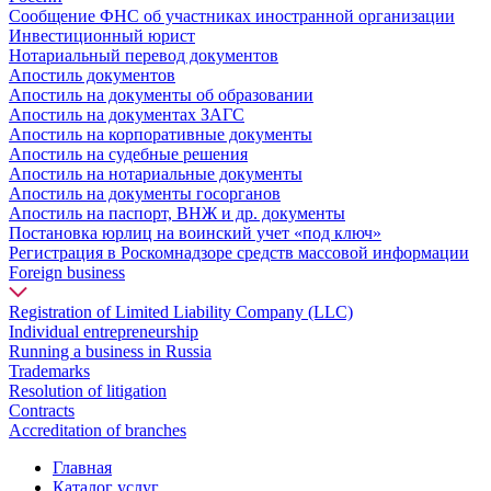
Сообщение ФНС об участниках иностранной организации
Инвестиционный юрист
Нотариальный перевод документов
Апостиль документов
Апостиль на документы об образовании
Апостиль на документах ЗАГС
Апостиль на корпоративные документы
Апостиль на судебные решения
Апостиль на нотариальные документы
Апостиль на документы госорганов
Апостиль на паспорт, ВНЖ и др. документы
Постановка юрлиц на воинский учет «под ключ»
Регистрация в Роскомнадзоре средств массовой информации
Foreign business
Registration of Limited Liability Company (LLC)
Individual entrepreneurship
Running a business in Russia
Trademarks
Resolution of litigation
Contracts
Accreditation of branches
Главная
Каталог услуг