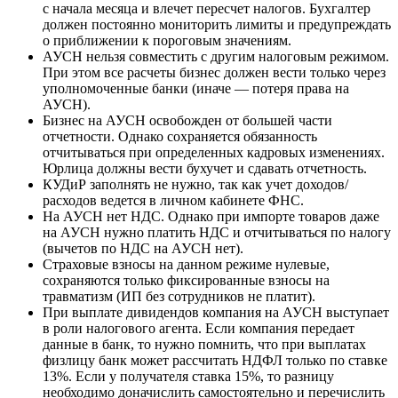
с начала месяца и влечет пересчет налогов. Бухгалтер
должен постоянно мониторить лимиты и предупреждать
о приближении к пороговым значениям.
АУСН нельзя совместить с другим налоговым режимом.
При этом все расчеты бизнес должен вести только через
уполномоченные банки (иначе — потеря права на
АУСН).
Бизнес на АУСН освобожден от большей части
отчетности. Однако сохраняется обязанность
отчитываться при определенных кадровых изменениях.
Юрлица должны вести бухучет и сдавать отчетность.
КУДиР заполнять не нужно, так как учет доходов/
расходов ведется в личном кабинете ФНС.
На АУСН нет НДС. Однако при импорте товаров даже
на АУСН нужно платить НДС и отчитываться по налогу
(вычетов по НДС на АУСН нет).
Страховые взносы на данном режиме нулевые,
сохраняются только фиксированные взносы на
травматизм (ИП без сотрудников не платит).
При выплате дивидендов компания на АУСН выступает
в роли налогового агента. Если компания передает
данные в банк, то нужно помнить, что при выплатах
физлицу банк может рассчитать НДФЛ только по ставке
13%. Если у получателя ставка 15%, то разницу
необходимо доначислить самостоятельно и перечислить