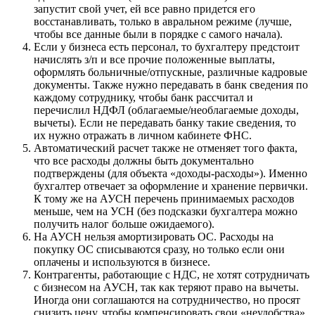
запустит свой учет, ей все равно придется его
восстанавливать, только в авральном режиме (лучше,
чтобы все данные были в порядке с самого начала).
Если у бизнеса есть персонал, то бухгалтеру предстоит
начислять з/п и все прочие положенные выплаты,
оформлять больничные/отпускные, различные кадровые
документы. Также нужно передавать в банк сведения по
каждому сотруднику, чтобы банк рассчитал и
перечислил НДФЛ (облагаемые/необлагаемые доходы,
вычеты). Если не передавать банку такие сведения, то
их нужно отражать в личном кабинете ФНС.
Автоматический расчет также не отменяет того факта,
что все расходы должны быть документально
подтверждены (для объекта «доходы-расходы»). Именно
бухгалтер отвечает за оформление и хранение первички.
К тому же на АУСН перечень принимаемых расходов
меньше, чем на УСН (без подсказки бухгалтера можно
получить налог больше ожидаемого).
На АУСН нельзя амортизировать ОС. Расходы на
покупку ОС списываются сразу, но только если они
оплачены и используются в бизнесе.
Контрагенты, работающие с НДС, не хотят сотрудничать
с бизнесом на АУСН, так как теряют право на вычеты.
Иногда они соглашаются на сотрудничество, но просят
снизить цену, чтобы компенсировать свои «неудобства».