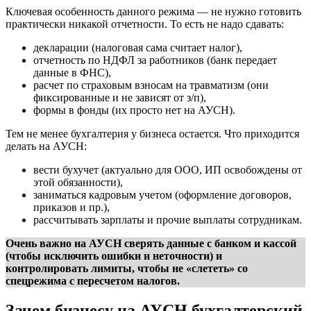
Ключевая особенность данного режима — не нужно готовить
практически никакой отчетности. То есть не надо сдавать:
декларации (налоговая сама считает налог),
отчетность по НДФЛ за работников (банк передает
данные в ФНС),
расчет по страховым взносам на травматизм (они
фиксированные и не зависят от з/п),
формы в фонды (их просто нет на АУСН).
Тем не менее бухгалтерия у бизнеса остается. Что приходится
делать на АУСН:
вести бухучет (актуально для ООО, ИП освобождены от
этой обязанности),
заниматься кадровым учетом (оформление договоров,
приказов и пр.),
рассчитывать зарплаты и прочие выплаты сотрудникам.
Очень важно на АУСН сверять данные с банком и кассой
(чтобы исключить ошибки и неточности) и
контролировать лимиты, чтобы не «слететь» со
спецрежима с пересчетом налогов.
Зачем бизнесу на АУСН бухгалтерский