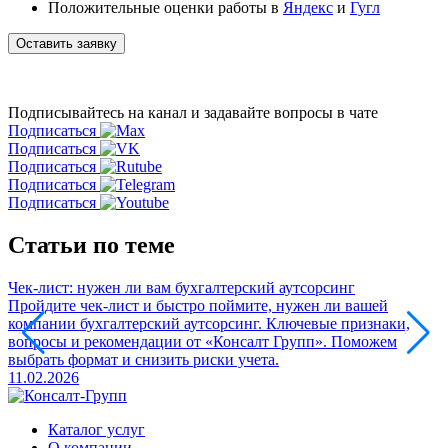
Положительные оценки работы в
Яндекс
и
Гугл
Оставить заявку
Подписывайтесь на канал
и задавайте вопросы в чате
Подписаться
Подписаться
Подписаться
Подписаться
Подписаться
Статьи по теме
Чек-лист: нужен ли вам бухгалтерский аутсорсинг
Ч
Пройдите чек-лист и быстро поймите, нужен ли вашей
З
компании бухгалтерский аутсорсинг. Ключевые признаки,
о
вопросы и рекомендации от «Консалт Групп». Поможем
и
выбрать формат и снизить риски учета.
К
11.02.2026
2
Каталог услуг
О компании