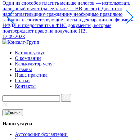
Один из способов платить меньше налогов — использовать
У
налоговый вычет (далее также — НВ, вычет). Для этого
о
налогоплательщику-гражданину необходимо правильно
с
заполнить соответствующие листы в декларации по форме 3-
1
НФДЛ и предоставить в ФНС документы, которые
подтверждают право на получение НВ.
12.09.2023
Каталог услуг
О компании
Калькулятор услуг
Отзывы
Наша практика
Статьи
Контакты
Наши услуги
Аутсорсинг бухгалтерии