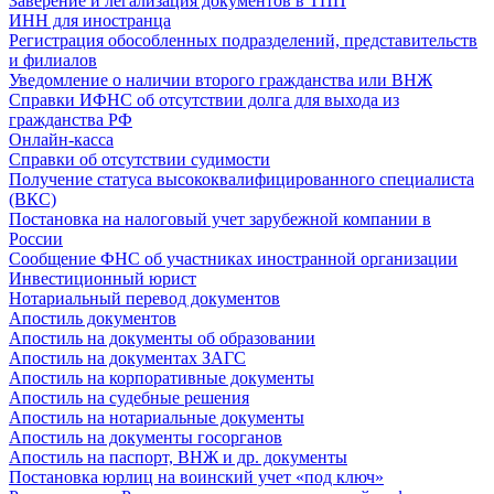
Заверение и легализация документов в ТПП
ИНН для иностранца
Регистрация обособленных подразделений, представительств
и филиалов
Уведомление о наличии второго гражданства или ВНЖ
Справки ИФНС об отсутствии долга для выхода из
гражданства РФ
Онлайн-касса
Справки об отсутствии судимости
Получение статуса высококвалифицированного специалиста
(ВКС)
Постановка на налоговый учет зарубежной компании в
России
Сообщение ФНС об участниках иностранной организации
Инвестиционный юрист
Нотариальный перевод документов
Апостиль документов
Апостиль на документы об образовании
Апостиль на документах ЗАГС
Апостиль на корпоративные документы
Апостиль на судебные решения
Апостиль на нотариальные документы
Апостиль на документы госорганов
Апостиль на паспорт, ВНЖ и др. документы
Постановка юрлиц на воинский учет «под ключ»