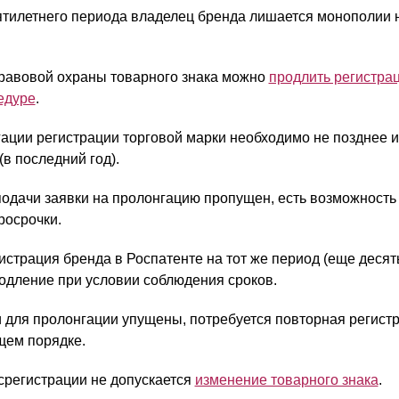
ятилетнего периода владелец бренда лишается монополии 
равовой охраны товарного знака можно
продлить регистра
едуре
.
гации регистрации торговой марки необходимо не позднее и
в последний год).
подачи заявки на пролонгацию пропущен, есть возможность 
росрочки.
страция бренда в Роспатенте на тот же период (еще десять
одление при условии соблюдения сроков.
 для пролонгации упущены, потребуется повторная регистр
щем порядке.
срегистрации не допускается
изменение товарного знака
.