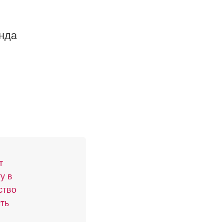
нда
т
у в
ство
ть