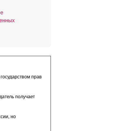
ие
ленных
 государством прав
датель получает
сии, но