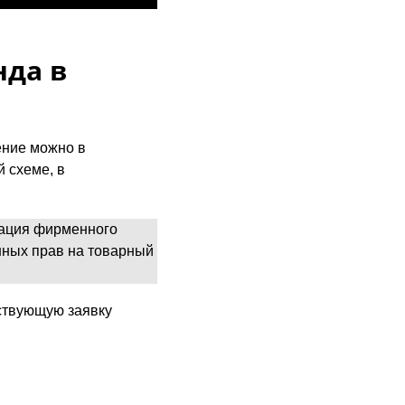
нда в
ение можно в
 схеме, в
рация фирменного
нных прав на товарный
ствующую заявку