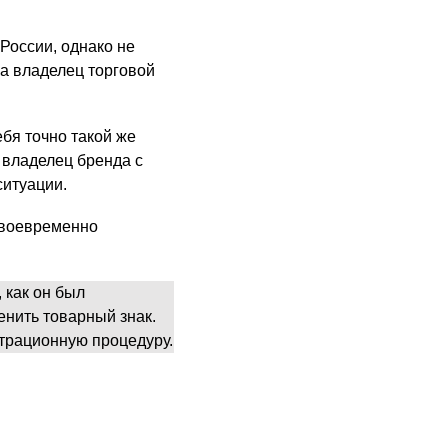
России, однако не
ка владелец торговой
ебя точно такой же
о владелец бренда с
ситуации.
своевременно
 как он был
енить товарный знак.
трационную процедуру.