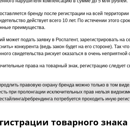
ленного нарушителя компенсацию в сумме до 5 млн рублей.
ставляется бренду после регистрации на всей территории 
детельство действует всего 10 лет. По истечении этого сро
анные преимущества.
й может подать заявку в Роспатент, зарегистрировать на с
нить» конкурента (ведь закон будет на его стороне). Так чт
ного свидетельства рискует оказаться в очень неприятной 
ючительные права на товарный знак, регистрацию следует 
родлить правовую охрану бренда можно только в том виде,
есть при пролонгации исключительных прав нельзя видоизм
естайлинга/ребрендинга потребуется проходить иную регис
егистрации товарного знака