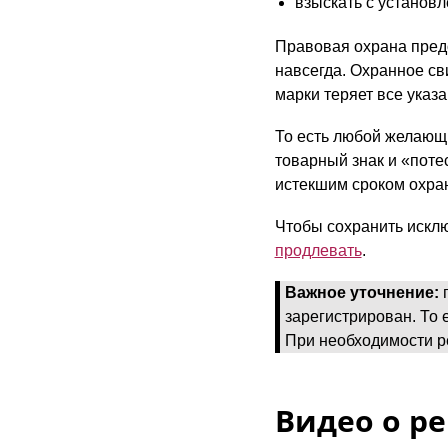
взыскать с установ
Правовая охрана предо
навсегда. Охранное сви
марки теряет все указ
То есть любой желающи
товарный знак и «потес
истекшим сроком охран
Чтобы сохранить искл
продлевать
.
Важное уточнение:
п
зарегистрирован. То 
При необходимости р
Видео о р