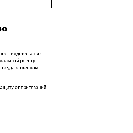
ию
ое свидетельство.
циальный реестр
 государственном
ащиту от притязаний