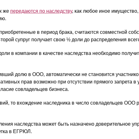
ак же
передаются по наследству
, как любое иное имущество, в
ию.
 приобретенные в период брака, считаются совместной соб
 второй супруг получает свою ½ доли до распределения всег
оли в компании в качестве наследства необходимо получит
ивший долю в ООО, автоматически не становится участнико
ативных прав возможно при отсутствии прямого запрета в у
гласие совладельцев бизнеса.
твий, то вхождение наследника в число совладельцев ООО р
ения наследства может быть назначено доверительное упр
етка в ЕГРЮЛ.