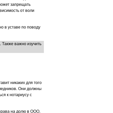
может запрещать
висимость от воли
но в уставе по поводу
 Также важно изучить
авит никаких для того
следников. Они должны
ся к нотариусу с
права на долю в ООО.