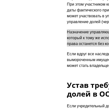
При этом участником к
даты фактического при
может участвовать в у
управление долей (чер
Назначение управляющ
который к тому же исп
права останется без к
Если вдруг все наслед
вымороченным имущест
может стать владельце
Устав треб
долей в О
Если учредительный до