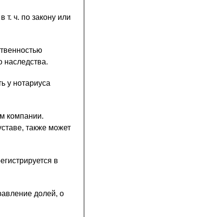
 т. ч. по закону или
ственностью
о наследства.
ь у нотариуса
м компании.
ставе, также может
егистрируется в
авление долей, о