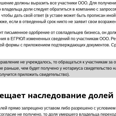
решение должны выразить все участники ООО. Для получени
владельца доли следует обратиться в компанию с запросо
 чтобы дать свой ответ (в уставе может быть прописан иной
кже, если в отведенный срок никто не заявит свои возраже
ит письменное одобрение от совладельцев бизнеса, он до
ния в ЕГРЮЛ измененных сведений по участникам ООО. Ре
ой формы с приложением подтверждающих документов. Сро
равление не учреждалось, то обращаться к участникам за
не раньше, чем будет получено у нотариуса свидетельство н
лучится приложить свидетельство).
рещает наследование долей
олей прямо запрещено уставом либо разрешено с условием
 согласие не получено, то доля умершего владельца переход