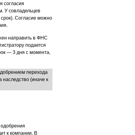
я согласия
м. У совладельцев
 срок). Согласие можно
ния.
лжен направить в ФНС
гистратору подается
к — 3 дня с момента,
 одобрением перехода
а наследство (иначе к
 одобрения
ит к компании. В