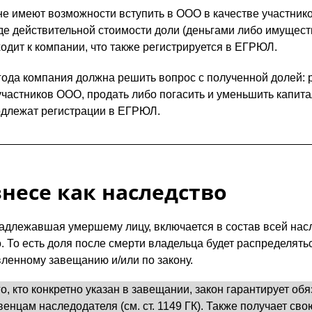
е имеют возможности вступить в ООО в качестве участнико
де действительной стоимости доли (деньгами либо имущест
одит к компании, что также регистрируется в ЕГРЮЛ.
 года компания должна решить вопрос с полученной долей: 
участников ООО, продать либо погасить и уменьшить капит
одлежат регистрации в ЕГРЮЛ.
несе как наследство
адлежавшая умершему лицу, включается в состав всей нас
 То есть доля после смерти владельца будет распределять
ленному завещанию и/или по закону.
о, кто конкретно указан в завещании, закон гарантирует обя
енцам наследодателя (см. ст. 1149 ГК). Также получает св