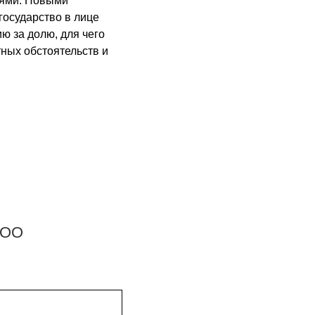
тями. Новыми
государство в лице
 за долю, для чего
тных обстоятельств и
ООО