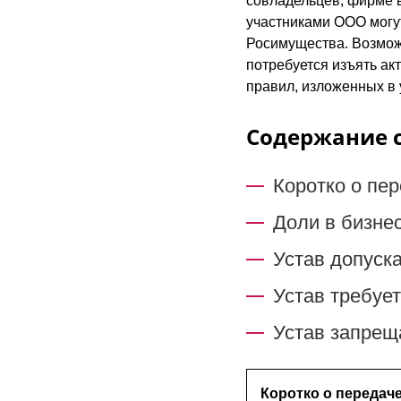
совладельцев, фирме 
участниками ООО могут
Росимущества. Возмож
потребуется изъять акт
правил, изложенных в 
Содержание 
Коротко о пе
Доли в бизнес
Устав допуск
Устав требуе
Устав запрещ
Коротко о передач