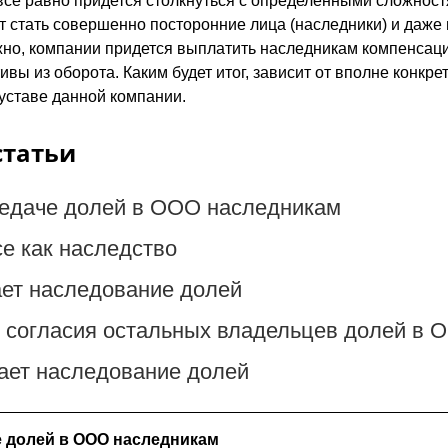
все равно придется столкнуться с определенными сложнос
 стать совершенно посторонние лица (наследники) и даже 
но, компании придется выплатить наследникам компенсацию
ивы из оборота. Каким будет итог, зависит от вполне конкре
уставе данной компании.
статьи
редаче долей в ООО наследникам
е как наследство
ает наследование долей
т согласия остальных владельцев долей в 
ает наследование долей
е долей в ООО наследникам