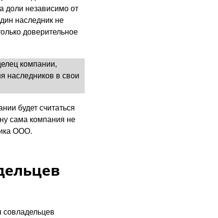
а доли независимо от
один наследник не
только доверительное
делец компании,
ия наследников в свои
ании будет считаться
ну сама компания не
ника ООО.
адельцев
я совладельцев