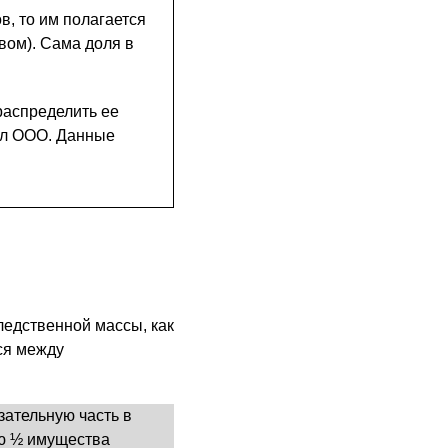
в, то им полагается
вом). Сама доля в
распределить ее
ал ООО. Данные
ледственной массы, как
ся между
зательную часть в
ою ½ имущества