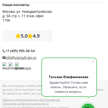
Наши контакты
Москва, ул. Новодмитровская,
д. 5А стр.1, 11 этаж, офис
1106
5.0
4.9
+7 (495) 995-58-54
info@consult-gp.ru
Татьяна Епифановская
Здравствуйте! Готовы вам
Мы используем cookies для сбора обезличенных персональных
помочь. Напишите, если
данных. Они помогают настраивать рекламу и анализировать трафик.
появятся вопросы.
Оставаясь на сайте, вы соглашаетесь на сбор таких данных
Оферта на бухгалтерское обслуживание
Политика конфиденциальности
Согласие на обработку персональных данных