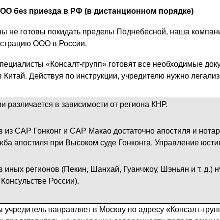
ОО без приезда в РФ (в дистанционном порядке)
ы не готовы покидать пределы Поднебесной, наша компан
страцию ООО в России.
специалисты «Консалт-групп» готовят все необходимые до
в Китай. Действуя по инструкции, учредителю нужно легали
и различается в зависимости от региона КНР.
в из САР Гонконг и САР Макао достаточно апостиля и нота
ба апостиля при Высоком суде Гонконга, Управление юсти
 иных регионов (Пекин, Шанхай, Гуанчжоу, Шэньян и т. д.) 
 Консульстве России).
 учредитель направляет в Москву по адресу «Консалт-груп