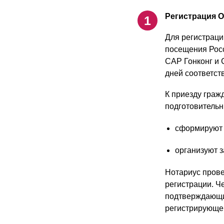
Регистрация О
Для регистраци
посещения Росс
САР Гонконг и 
дней соответст
К приезду граж
подготовительн
сформируют 
организуют з
Нотариус прове
регистрации. Ч
подтверждающи
регистрирующег