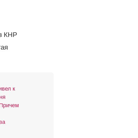
з КНР
тая
ивел к
ня
 Причем
ва