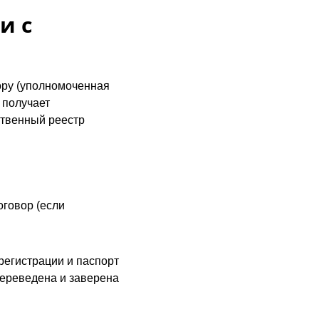
и с
ору (уполномоченная
 получает
ственный реестр
оговор (если
регистрации и паспорт
переведена и заверена