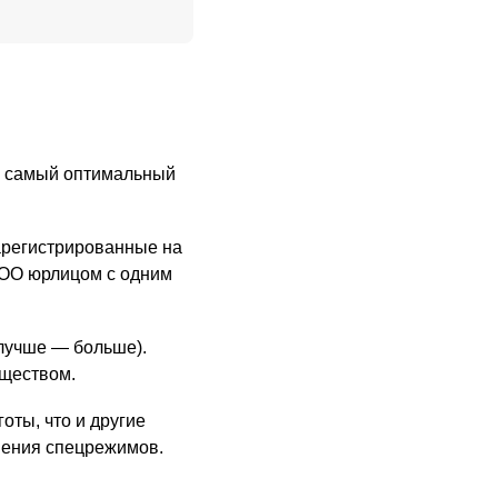
о самый оптимальный
зарегистрированные на
ООО юрлицом с одним
(лучше — больше).
уществом.
оты, что и другие
нения спецрежимов.