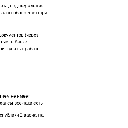
мата, подтверждение
 налогообложения (при
документов (через
счет в банке,
риступать к работе.
тием не имеет
ансы все-таки есть.
спублики 2 варианта