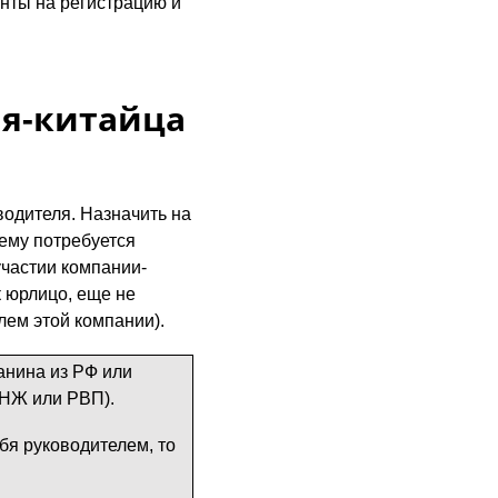
нты на регистрацию и
ля-китайца
одителя. Назначить на
 ему потребуется
участии компании-
к юрлицо, еще не
лем этой компании).
анина из РФ или
ВНЖ или РВП).
бя руководителем, то