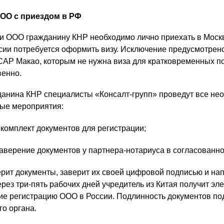
ОО с приездом в РФ
и ООО гражданину КНР необходимо лично приехать в Москв
ии потребуется оформить визу. Исключение предусмотрено
САР Макао, которым не нужна виза для кратковременных по
венно.
данина КНР специалисты «Консалт-групп» проведут все не
ые мероприятия:
комплект документов для регистрации;
аверение документов у партнера-нотариуса в согласованно
рит документы, заверит их своей цифровой подписью и н
ерез три-пять рабочих дней учредитель из Китая получит эл
е регистрацию ООО в России. Подлинность документов п
о органа.