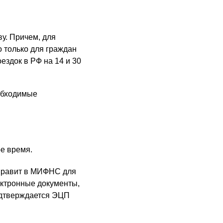
у. Причем, для
 только для граждан
ездок в РФ на 14 и 30
обходимые
е время.
аправит в МИФНС для
ектронные документы,
одтверждается ЭЦП