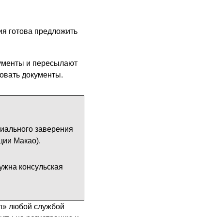
ия готова предложить
кументы и пересылают
зовать документы.
риального заверения
ции Макао).
нужна консульская
п» любой службой