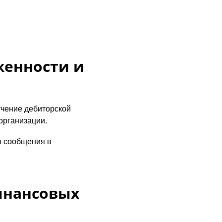
женности и
чение дебиторской
организации.
я сообщения в
инансовых