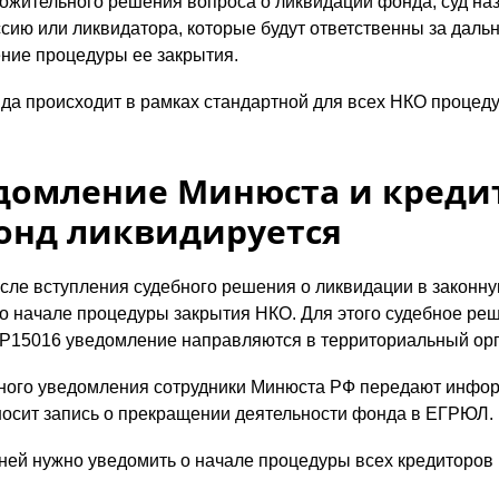
ожительного решения вопроса о ликвидации фонда, суд на
ию или ликвидатора, которые будут ответственны за даль
ние процедуры ее закрытия.
да происходит в рамках стандартной для всех НКО процед
едомление Минюста и креди
фонд ликвидируется
осле вступления судебного решения о ликвидации в законн
о начале процедуры закрытия НКО. Для этого судебное реш
Р15016 уведомление направляются в территориальный ор
ного уведомления сотрудники Минюста РФ передают инфо
осит запись о прекращении деятельности фонда в ЕГРЮЛ.
дней нужно уведомить о начале процедуры всех кредиторов 