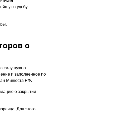
значает
нейшую судьбу
уры.
торов о
ую силу нужно
ение и заполненное по
ган Минюста РФ.
рмацию о закрытии
юрлица. Для этого: