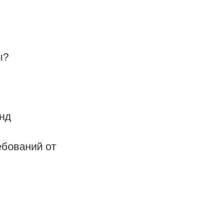
ы?
онд
ебований от