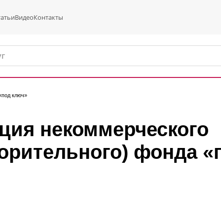
татьи
Видео
Контакты
«под ключ»
ция некоммерческого
ворительного) фонда «