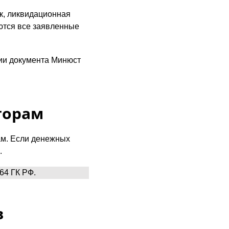
ек, ликвидационная
ются все заявленные
нии документа Минюст
торам
ам. Если денежных
.
64 ГК РФ.
в