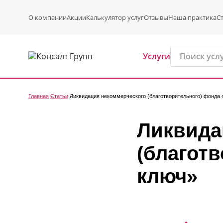
О компании
Акции
Калькулятор услуг
Отзывы
Наша практика
С
Услуги
Главная
Статьи
Ликвидация некоммерческого (благотворительного) фонда 
Ликвида
(благот
ключ»