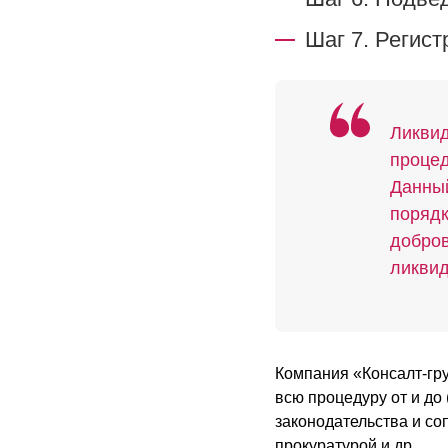
Шаг 7. Регис
Ликвид
процед
Данный
порядк
добров
ликвид
Компания «Консалт-гру
всю процедуру от и до
законодательства и с
прокуратурой и др.