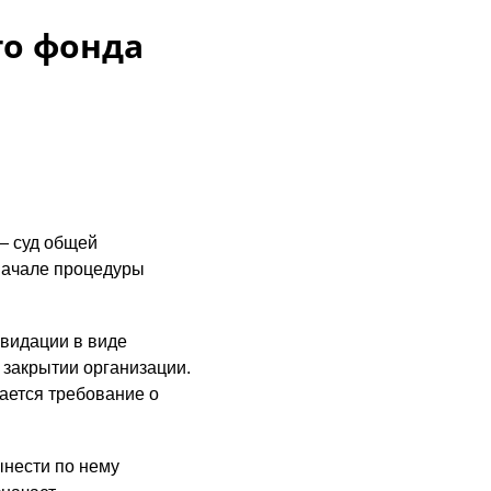
о фонда
— суд общей
начале процедуры
видации в виде
 закрытии организации.
ается требование о
ынести по нему