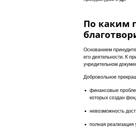
По каким 
благотвор
Основанием принудите
его деятельности. К пр
учредительном докумен
Добровольное прекращ
финансовые проблем
которых создан фонд
невозможность дост
полная реализация 