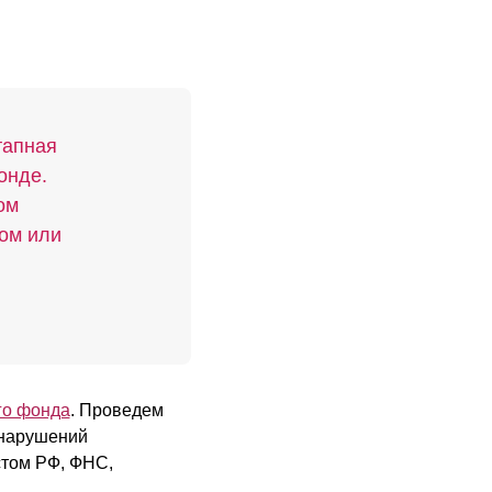
тапная
онде.
ом
ном или
го фонда
. Проведем
 нарушений
стом РФ, ФНС,