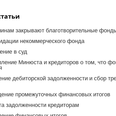
статьи
чинам закрывают благотворительные фонд
идации некоммерческого фонда
ение в суд
мление Минюста и кредиторов о том, что ф
я
ение дебиторской задолженности и сбор тр
дение промежуточных финансовых итогов
та задолженности кредиторам
дение финансовых итогов