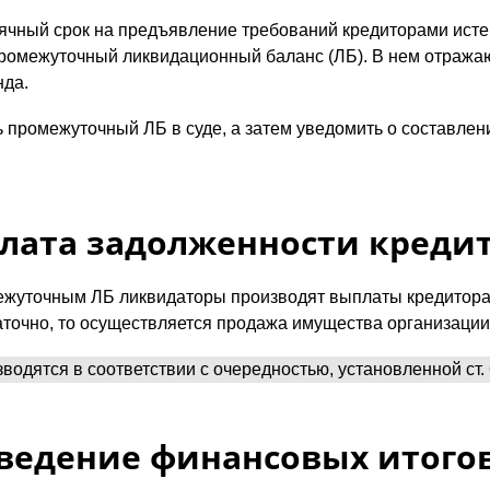
есячный срок на предъявление требований кредиторами ист
промежуточный ликвидационный баланс (ЛБ). В нем отража
нда.
 промежуточный ЛБ в суде, а затем уведомить о составле
плата задолженности креди
межуточным ЛБ ликвидаторы производят выплаты кредитор
точно, то осуществляется продажа имущества организации
водятся в соответствии с очередностью, установленной ст. 
дведение финансовых итого